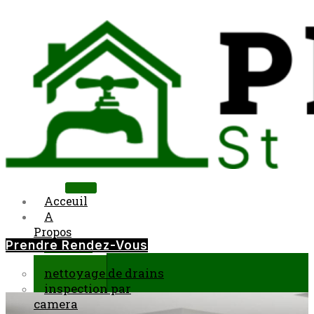
Skip to content
Acceuil
A
Propos
Prendre Rendez-Vous
Services
nettoyage de drains
inspection par
camera