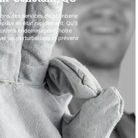
ons des services de plomberie
prise en état rapidement. Qu’il
lisations endommagées, notre
er les perturbations et prévenir