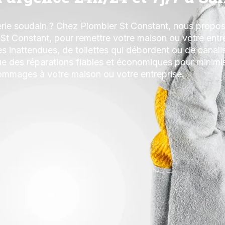
rie soudain ? Chez Plombier St Constant, nous propos
St Constant, pour remettre votre maison ou votre entre
tes inattendues, de toilettes qui débordent ou de cana
ue des réparations fiables et économiques pour minimis
ommages à votre maison ou votre entreprise.